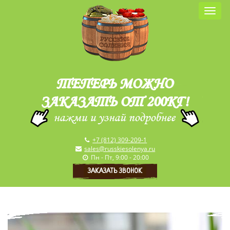
Меню
Главная
О нас
Продукция
Прайс
Акции
+7 (812) 309-209-1
Доставка и оплата
sales@russkiesolenya.ru
Пн - Пт, 9:00 - 20:00
ЗАКАЗАТЬ ЗВОНОК
Новости
Партнёрам
Контакты